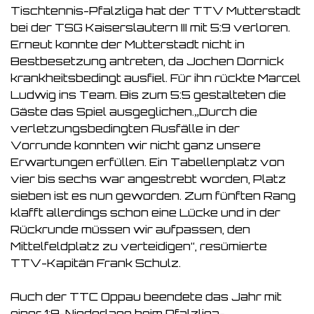
Tischtennis-Pfalzliga hat der TTV Mutterstadt
bei der TSG Kaiserslautern III mit 5:9 verloren.
Erneut konnte der Mutterstadt nicht in
Bestbesetzung antreten, da Jochen Dornick
krankheitsbedingt ausfiel. Für ihn rückte Marcel
Ludwig ins Team. Bis zum 5:5 gestalteten die
Gäste das Spiel ausgeglichen.„Durch die
verletzungsbedingten Ausfälle in der
Vorrunde konnten wir nicht ganz unsere
Erwartungen erfüllen. Ein Tabellenplatz von
vier bis sechs war angestrebt worden, Platz
sieben ist es nun geworden. Zum fünften Rang
klafft allerdings schon eine Lücke und in der
Rückrunde müssen wir aufpassen, den
Mittelfeldplatz zu verteidigen“, resümierte
TTV-Kapitän Frank Schulz.
Auch der TTC Oppau beendete das Jahr mit
einer 1:9-Niederlage beim Pfalzliga-