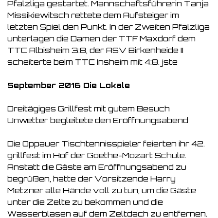
Pfalzliga gestartet. Mannschaftsführerin Tanja
Missikiewitsch rettete dem Aufsteiger im
letzten Spiel den Punkt. In der Zweiten Pfalzliga
unterlagen die Damen der TTF Maxdorf dem
TTC Albisheim 3:8, der ASV Birkenheide II
scheiterte beim TTC Insheim mit 4:8. jste
September 2016 Die Lokale
Dreitägiges Grillfest mit gutem Besuch
Unwetter begleitete den Eröffnungsabend
Die Oppauer Tischtennisspieler feierten ihr 42.
grillfest im Hof der Goethe-Mozart Schule.
Anstatt die Gäste am Eröffnungsabend zu
begrüßen, hatte der Vorsitzende Harry
Metzner alle Hände voll zu tun, um die Gäste
unter die Zelte zu bekommen und die
Wasserblasen auf dem Zeltdach zu entfernen.