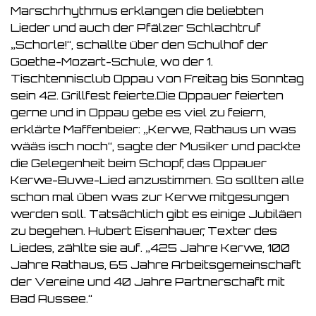
Marschrhythmus erklangen die beliebten
Lieder und auch der Pfälzer Schlachtruf
„Schorle!“, schallte über den Schulhof der
Goethe-Mozart-Schule, wo der 1.
Tischtennisclub Oppau von Freitag bis Sonntag
sein 42. Grillfest feierte.Die Oppauer feierten
gerne und in Oppau gebe es viel zu feiern,
erklärte Maffenbeier: „Kerwe, Rathaus un was
wääs isch noch“, sagte der Musiker und packte
die Gelegenheit beim Schopf, das Oppauer
Kerwe-Buwe-Lied anzustimmen. So sollten alle
schon mal üben was zur Kerwe mitgesungen
werden soll. Tatsächlich gibt es einige Jubiläen
zu begehen. Hubert Eisenhauer, Texter des
Liedes, zählte sie auf. „425 Jahre Kerwe, 100
Jahre Rathaus, 65 Jahre Arbeitsgemeinschaft
der Vereine und 40 Jahre Partnerschaft mit
Bad Aussee.“