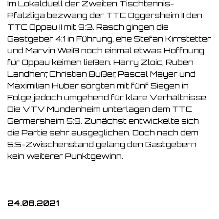
Im Lokalduell der Zweiten Tischtennis-
Pfalzliga bezwang der TTC Oggersheim II den
TTC Oppau II mit 9:3. Rasch gingen die
Gastgeber 4:1 in Führung, ehe Stefan Kirrstetter
und Marvin Weiß noch einmal etwas Hoffnung
für Oppau keimen ließen. Harry Zloic, Ruben
Landherr, Christian Bußer, Pascal Mayer und
Maximilian Huber sorgten mit fünf Siegen in
Folge jedoch umgehend für klare Verhältnisse.
Die VTV Mundenheim unterlagen dem TTC
Germersheim 5:9. Zunächst entwickelte sich
die Partie sehr ausgeglichen. Doch nach dem
5:5-Zwischenstand gelang den Gastgebern
kein weiterer Punktgewinn.
24.08.2021