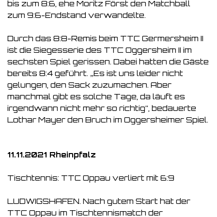
bis zum 8:6, ehe Moritz Först den Matchball
zum 9:6-Endstand verwandelte.
Durch das 8:8-Remis beim TTC Germersheim II
ist die Siegesserie des TTC Oggersheim II im
sechsten Spiel gerissen. Dabei hatten die Gäste
bereits 8:4 geführt. „Es ist uns leider nicht
gelungen, den Sack zuzumachen. Aber
manchmal gibt es solche Tage, da läuft es
irgendwann nicht mehr so richtig“, bedauerte
Lothar Mayer den Bruch im Oggersheimer Spiel.
11.11.2021 Rheinpfalz
Tischtennis: TTC Oppau verliert mit 6:9
LUDWIGSHAFEN. Nach gutem Start hat der
TTC Oppau im Tischtennismatch der