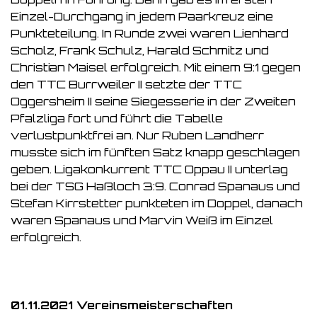
Einzel-Durchgang in jedem Paarkreuz eine
Punkteteilung. In Runde zwei waren Lienhard
Scholz, Frank Schulz, Harald Schmitz und
Christian Maisel erfolgreich. Mit einem 9:1 gegen
den TTC Burrweiler II setzte der TTC
Oggersheim II seine Siegesserie in der Zweiten
Pfalzliga fort und führt die Tabelle
verlustpunktfrei an. Nur Ruben Landherr
musste sich im fünften Satz knapp geschlagen
geben. Ligakonkurrent TTC Oppau II unterlag
bei der TSG Haßloch 3:9. Conrad Spanaus und
Stefan Kirrstetter punkteten im Doppel, danach
waren Spanaus und Marvin Weiß im Einzel
erfolgreich.
01.11.2021 Vereinsmeisterschaften