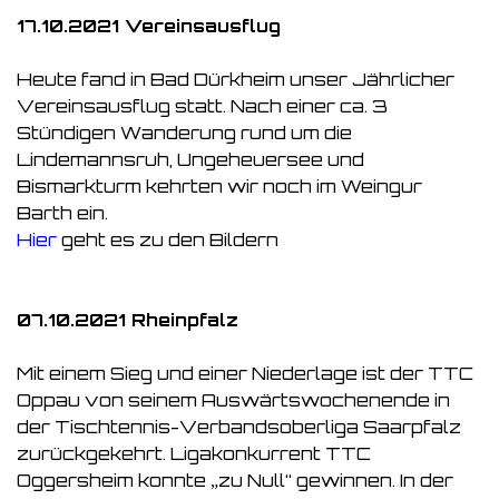
17.10.2021 Vereinsausflug
Heute fand in Bad Dürkheim unser Jährlicher
Vereinsausflug statt. Nach einer ca. 3
Stündigen Wanderung rund um die
Lindemannsruh, Ungeheuersee und
Bismarkturm kehrten wir noch im Weingur
Barth ein.
Hier
geht es zu den Bildern
07.10.2021 Rheinpfalz
Mit einem Sieg und einer Niederlage ist der TTC
Oppau von seinem Auswärtswochenende in
der Tischtennis-Verbandsoberliga Saarpfalz
zurückgekehrt. Ligakonkurrent TTC
Oggersheim konnte „zu Null“ gewinnen. In der