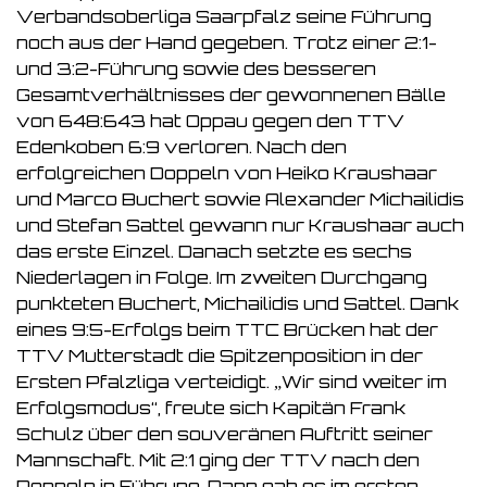
Verbandsoberliga Saarpfalz seine Führung
noch aus der Hand gegeben. Trotz einer 2:1-
und 3:2-Führung sowie des besseren
Gesamtverhältnisses der gewonnenen Bälle
von 648:643 hat Oppau gegen den TTV
Edenkoben 6:9 verloren. Nach den
erfolgreichen Doppeln von Heiko Kraushaar
und Marco Buchert sowie Alexander Michailidis
und Stefan Sattel gewann nur Kraushaar auch
das erste Einzel. Danach setzte es sechs
Niederlagen in Folge. Im zweiten Durchgang
punkteten Buchert, Michailidis und Sattel. Dank
eines 9:5-Erfolgs beim TTC Brücken hat der
TTV Mutterstadt die Spitzenposition in der
Ersten Pfalzliga verteidigt. „Wir sind weiter im
Erfolgsmodus“, freute sich Kapitän Frank
Schulz über den souveränen Auftritt seiner
Mannschaft. Mit 2:1 ging der TTV nach den
Doppeln in Führung. Dann gab es im ersten