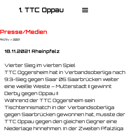
1. TTC Oppau
Presse/Medien
Archiv > 2021
18.11.2021 Rheinpfalz
Vierter Sieg im vierten Spiel
TTC Oggersheim hat in Verbandsoberliga nach
9:3-Sieg gegen Saar 05 Saarbrücken weiter
eine weiße Weste – Mutterstadt II gewinnt
Derby gegen Oppau II
Während der TTC Oggersheim sein
Tischtennismatch in der Verbandsoberliga
gegen Saarbrücken gewonnen hat, musste der
TTC Oppau gegen den gleichen Gegner eine
Niederlage hinnehmen. In der Zweiten Pfalzliga