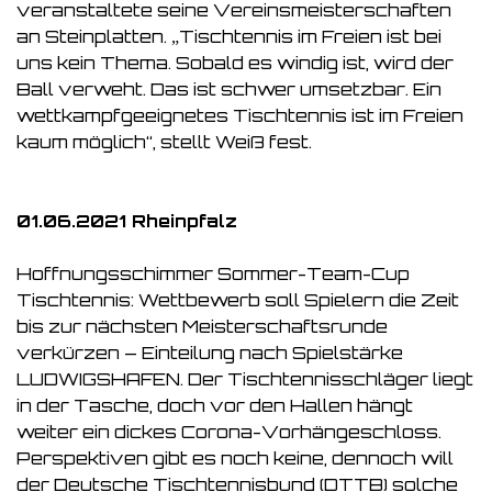
veranstaltete seine Vereinsmeisterschaften
an Steinplatten. „Tischtennis im Freien ist bei
uns kein Thema. Sobald es windig ist, wird der
Ball verweht. Das ist schwer umsetzbar. Ein
wettkampfgeeignetes Tischtennis ist im Freien
kaum möglich“, stellt Weiß fest.
01.06.2021 Rheinpfalz
Hoffnungsschimmer Sommer-Team-Cup
Tischtennis: Wettbewerb soll Spielern die Zeit
bis zur nächsten Meisterschaftsrunde
verkürzen – Einteilung nach Spielstärke
LUDWIGSHAFEN. Der Tischtennisschläger liegt
in der Tasche, doch vor den Hallen hängt
weiter ein dickes Corona-Vorhängeschloss.
Perspektiven gibt es noch keine, dennoch will
der Deutsche Tischtennisbund (DTTB) solche