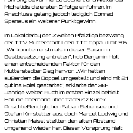
Michailidis die ersten Erfolge einfuhren. Im
Anschluss gelang jedoch lediglich Conrad
Spanaus ein weiterer Punktgewinn.
Im Lokalderby der Zweiten Pfalzliga bezwang
der TTV Mutterstadt II den TTC Oppau II mit 9:6.
„Wir konnten erstmals in dieser Saison in
Bestbesetzung antreten“, hob Benjamin Höll
einen entscheidenden Faktor für den
Mutterstadter Sieg hervor. „Wir hatten
außerdem die Doppel umgestellt und sind mit 2:1
gut ins Spiel gestartet“, erklärte der 30-
Jährige weiter. Auch im ersten Einzel behielt
Höll die Oberhand über Tadeusz Kurek.
Anschließend glichen Fabian Bebensee und
Stefan Kirrstetter aus, doch Marcel Ludwig und
Christian Maisel stellten den alten Abstand
umgehend wieder her. Dieser Vorsprung hielt