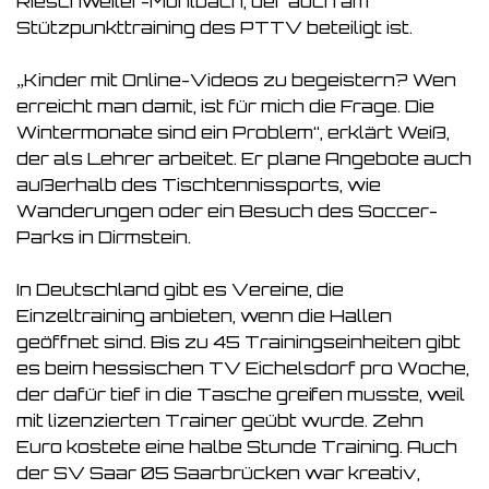
Rieschweiler-Mühlbach, der auch am
Stützpunkttraining des PTTV beteiligt ist.
„Kinder mit Online-Videos zu begeistern? Wen
erreicht man damit, ist für mich die Frage. Die
Wintermonate sind ein Problem“, erklärt Weiß,
der als Lehrer arbeitet. Er plane Angebote auch
außerhalb des Tischtennissports, wie
Wanderungen oder ein Besuch des Soccer-
Parks in Dirmstein.
In Deutschland gibt es Vereine, die
Einzeltraining anbieten, wenn die Hallen
geöffnet sind. Bis zu 45 Trainingseinheiten gibt
es beim hessischen TV Eichelsdorf pro Woche,
der dafür tief in die Tasche greifen musste, weil
mit lizenzierten Trainer geübt wurde. Zehn
Euro kostete eine halbe Stunde Training. Auch
der SV Saar 05 Saarbrücken war kreativ,