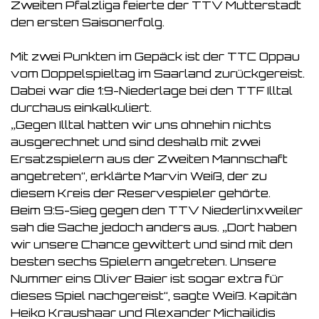
Zweiten Pfalzliga feierte der TTV Mutterstadt
den ersten Saisonerfolg.
Mit zwei Punkten im Gepäck ist der TTC Oppau
vom Doppelspieltag im Saarland zurückgereist.
Dabei war die 1:9-Niederlage bei den TTF Illtal
durchaus einkalkuliert.
„Gegen Illtal hatten wir uns ohnehin nichts
ausgerechnet und sind deshalb mit zwei
Ersatzspielern aus der Zweiten Mannschaft
angetreten“, erklärte Marvin Weiß, der zu
diesem Kreis der Reservespieler gehörte.
Beim 9:5-Sieg gegen den TTV Niederlinxweiler
sah die Sache jedoch anders aus. „Dort haben
wir unsere Chance gewittert und sind mit den
besten sechs Spielern angetreten. Unsere
Nummer eins Oliver Baier ist sogar extra für
dieses Spiel nachgereist“, sagte Weiß. Kapitän
Heiko Kraushaar und Alexander Michailidis