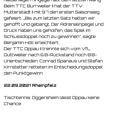
Beim TTC Burrweiler II hat der TTV
Mutterstadt II mit 9:7 den ersten Saisonsieg
gefeiert. „Bis zum letzten Satz hatten wir
gehofft und gebangt. Der Adrenalinpegel und
Druck haben uns geholfen, das Spiel im
Schlussdoppel noch zu gewinnen“, sagte
Benjamin Höll erleichtert.
Der TTC Oppau II trennte sich vom VfL
Duttweiler nach 6:8-Rückstand noch 8:8-
Unentschieden. Conrad Spanaus und Stefan
Kirrstetter retteten im Entscheidungsdoppel
den Punktgewinn.
22.09.2021 Rheinpfalz
Tischtennis: Oggersheim lässt Oppau keine
Chance