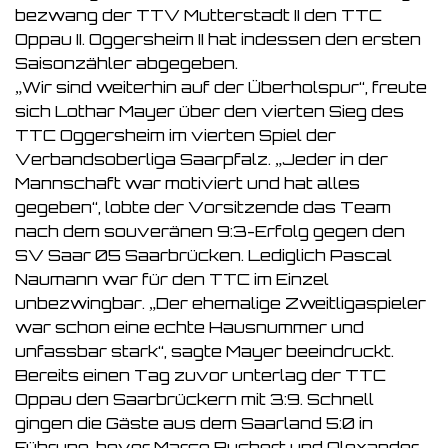
bezwang der TTV Mutterstadt II den TTC
Oppau II. Oggersheim II hat indessen den ersten
Saisonzähler abgegeben.
„Wir sind weiterhin auf der Überholspur“, freute
sich Lothar Mayer über den vierten Sieg des
TTC Oggersheim im vierten Spiel der
Verbandsoberliga Saarpfalz. „Jeder in der
Mannschaft war motiviert und hat alles
gegeben“, lobte der Vorsitzende das Team
nach dem souveränen 9:3-Erfolg gegen den
SV Saar 05 Saarbrücken. Lediglich Pascal
Naumann war für den TTC im Einzel
unbezwingbar. „Der ehemalige Zweitligaspieler
war schon eine echte Hausnummer und
unfassbar stark“, sagte Mayer beeindruckt.
Bereits einen Tag zuvor unterlag der TTC
Oppau den Saarbrückern mit 3:9. Schnell
gingen die Gäste aus dem Saarland 5:0 in
Führung, bevor Marco Buchert und Alexander