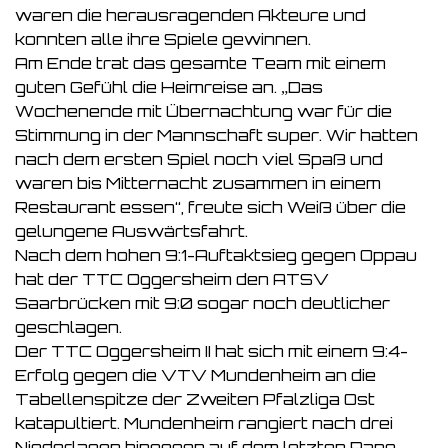
waren die herausragenden Akteure und
konnten alle ihre Spiele gewinnen.
Am Ende trat das gesamte Team mit einem
guten Gefühl die Heimreise an. „Das
Wochenende mit Übernachtung war für die
Stimmung in der Mannschaft super. Wir hatten
nach dem ersten Spiel noch viel Spaß und
waren bis Mitternacht zusammen in einem
Restaurant essen“, freute sich Weiß über die
gelungene Auswärtsfahrt.
Nach dem hohen 9:1-Auftaktsieg gegen Oppau
hat der TTC Oggersheim den ATSV
Saarbrücken mit 9:0 sogar noch deutlicher
geschlagen.
Der TTC Oggersheim II hat sich mit einem 9:4-
Erfolg gegen die VTV Mundenheim an die
Tabellenspitze der Zweiten Pfalzliga Ost
katapultiert. Mundenheim rangiert nach drei
Niederlagen hingegen auf dem letzten Rang.